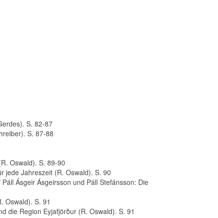
 Gerdes). S. 82-87
reiber). S. 87-88
(R. Oswald). S. 89-90
r jede Jahreszeit (R. Oswald). S. 90
 Páll Ásgeir Ásgeirsson und Páll Stefánsson: Die
. Oswald). S. 91
nd die Region Eyjafjörður (R. Oswald). S. 91