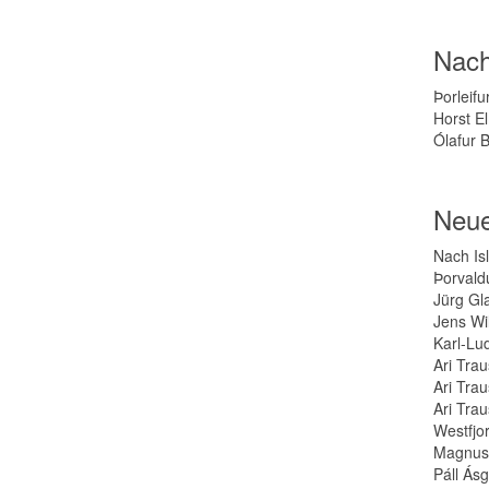
Nach
Þorleif
Horst E
Ólafur B
Neue
Nach Is
Þorvaldu
Jürg Gl
Jens Wi
Karl-Lud
Ari Tra
Ari Tra
Ari Tra
Westfjo
Magnus 
Páll Ás