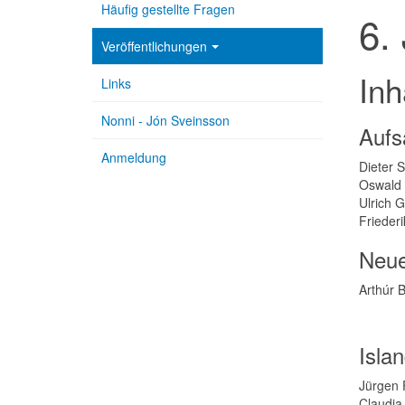
Häufig gestellte Fragen
6.
Veröffentlichungen
Inh
Links
Nonni - Jón Sveinsson
Aufs
Anmeldung
Dieter S
Oswald 
Ulrich G
Frieder
Neue
Arthúr B
Isla
Jürgen 
Claudia