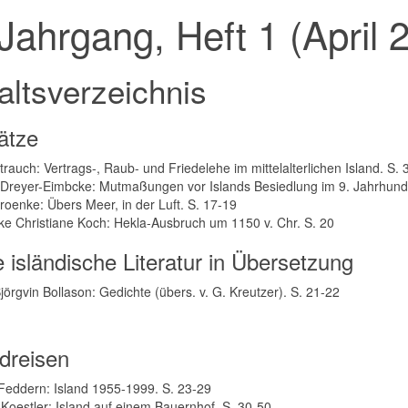
 Jahrgang, Heft 1 (April 
altsverzeichnis
ätze
trauch: Vertrags-, Raub- und Friedelehe im mittelalterlichen Island. S. 
Dreyer-Eimbcke: Mutmaßungen vor Islands Besiedlung im 9. Jahrhunde
roenke: Übers Meer, in der Luft. S. 17-19
ike Christiane Koch: Hekla-Ausbruch um 1150 v. Chr. S. 20
 isländische Literatur in Übersetzung
jörgvin Bollason: Gedichte (übers. v. G. Kreutzer). S. 21-22
ndreisen
Feddern: Island 1955-1999. S. 23-29
 Koestler: Island auf einem Bauernhof. S. 30-50